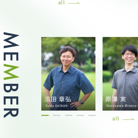
all
M
E
M
B
大地
須田 章弘
原澤 実
E
aichi-
-Suda Akihiro-
-Harasawa Minoru-
R
all