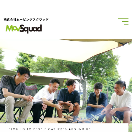
株式会社ムービングスクワッド
会社概要
ニュース
Company
News
制作実績
代表挨拶
Works
Message