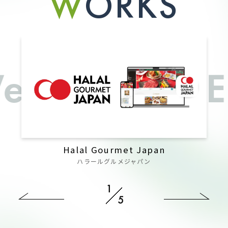
W
O
R
K
S
 take PRIDE 
Shido CLINICAL TRIAL
Halal Gourmet Japan
Japan Masjid Finder
REFORM MARKET
mangaloo
ジャパンマスジッドファインダー
ハラールグルメジャパン
士道 臨床研究支援
マンガルー
リフォマ
1
5