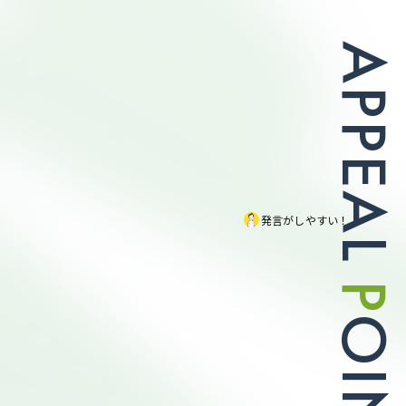
A
P
P
E
A
発言
L
P
O
I