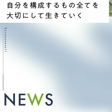
社員紹介
みんなの抱負
Member
Bulletin board
Scroooooooll
フォトギャラリー
お問い合わせ
Photo Gallery
Contact
Privacy Policy
N
E
W
S
Copyright(C) 2022 Moving Squad Inc. All Rights
Reserved.