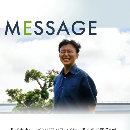
M
E
S
S
A
G
E
株式会社ムービングスクワッドは、多くのお客様や仲