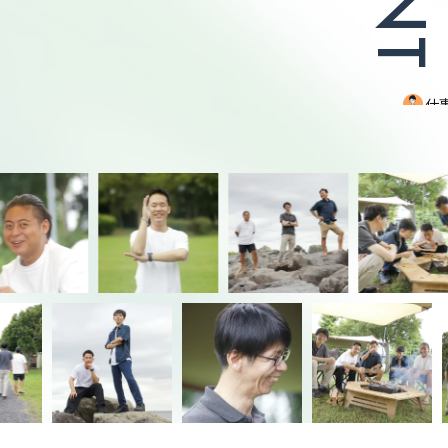
N
T
I
手を